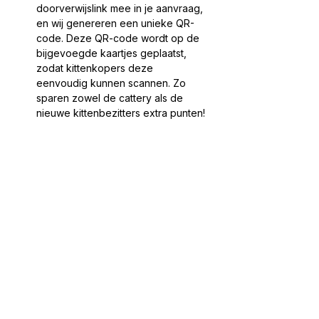
doorverwijslink mee in je aanvraag,
en wij genereren een unieke QR-
code. Deze QR-code wordt op de
bijgevoegde kaartjes geplaatst,
zodat kittenkopers deze
eenvoudig kunnen scannen. Zo
sparen zowel de cattery als de
nieuwe kittenbezitters extra punten!
Nog geen beoordelingen
Deel je mening. Wees de eerste die een
beoordeling achterlaat.
Geef een beoordeling
Mis geen actie & nieuwtjes!
Meld je aan en ontvang
10% korting
op je eerste aankoop kattenbakvulling.