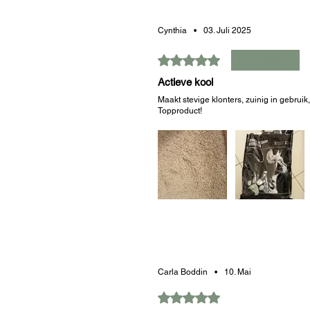
Cynthia
•
03. Juli 2025
Mit 5 von 5 Sternen bewertet.
Bestätigt
Actieve kool
Maakt stevige klonters, zuinig in gebrui
Topproduct!
War das hilfreich?
Ja (
Carla Boddin
•
10. Mai
Mit 5 von 5 Sternen bewertet.