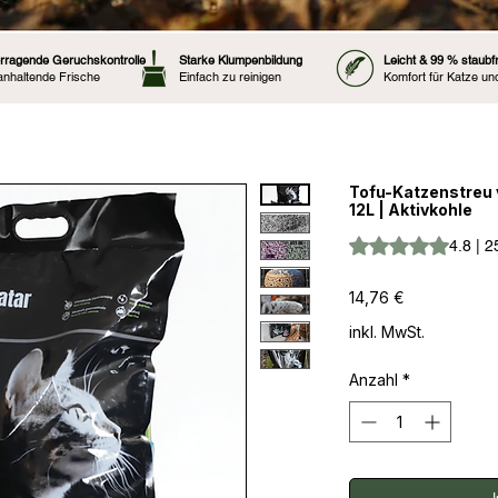
rragende Geruchskontrolle
Starke Klumpenbildung
Leicht & 99 % staubfr
anhaltende Frische
Einfach zu reinigen
Komfort für Katze un
Tofu-Katzenstreu v
12L | Aktivkohle
Das Rating beträgt
4.8 | 
Preis
14,76 €
inkl. MwSt.
Anzahl
*