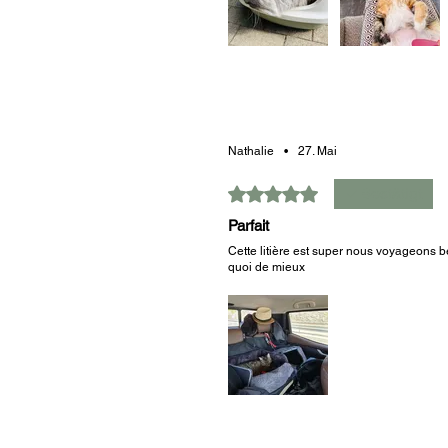
War das hilfreich?
Ja
Nathalie
•
27. Mai
Mit 5 von 5 Sternen bewertet.
Bestätigt
Parfait
Cette litière est super nous voyageons
quoi de mieux
War das hilfreich?
Ja