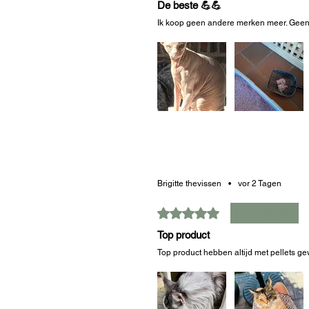
De beste 💪💪
Ik koop geen andere merken meer. Geen 
War das hilfreich?
Ja (
Brigitte thevissen
•
vor 2 Tagen
Mit 5 von 5 Sternen bewertet.
Bestätigt
Top product
Top product hebben altijd met pellets gew