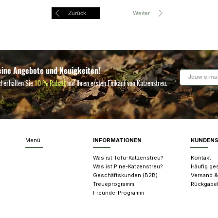
Zurück
Weiter
eine Angebote und Neuigkeiten!
d erhalten Sie
10 % Rabatt
auf Ihren ersten Einkauf von Katzenstreu.
Menü
INFORMATIONEN
KUNDENS
Was ist Tofu-Katzenstreu?
Kontakt
Was ist Pine-Katzenstreu?
Häufig ges
Geschäftskunden (B2B)
Versand &
Treueprogramm
Rückgabe
Freunde-Programm