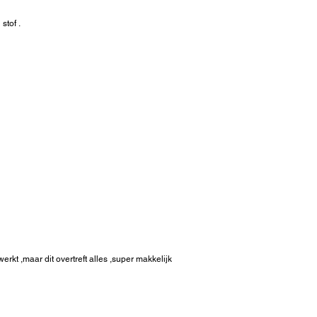
stof .
1)
erkt ,maar dit overtreft alles ,super makkelijk