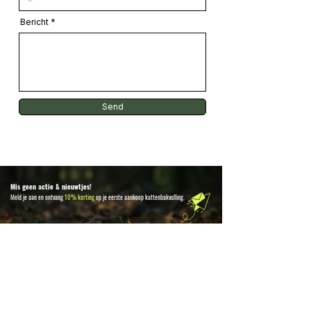
Bericht
Send
Mis geen actie & nieuwtjes!
Meld je aan en ontvang
10% korting
op je eerste aankoop kattenbakvulling.
Aanmelden
Cat Litter Prince of Qatar®
BE0502.479.103