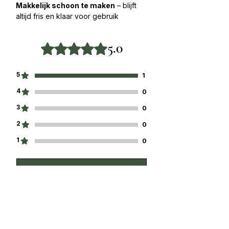
Makkelijk schoon te maken
– blijft
altijd fris en klaar voor gebruik
5.0
Beoordeeld met 5 uit 5 sterren.
5
1
4
0
3
0
2
0
1
0
Geef een beoordeling
1 beoordeling