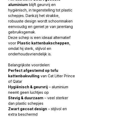
aluminium
blijft geurvrij en
hygiënisch, in tegenstelling tot plastic
schepjes. Dankzij het strakke,
robuuste design wordt schoonmaken
eenvoudig en geniet je van jarenlang
gebruiksgemak.
Deze schep is een ideaal alternatief
voor
Plastic kattenbakscheppen
,
omdat hij sterk, stijlvol en
onderhoudsvriendelijk is.
Belangrijkste voordelen:
Perfect afgestemd op tofu
kattenbakvulling
van Cat Litter Prince
of Qatar
Hygiënisch & geurvrij
– aluminium
neemt geen luchtjes op
Stevig & duurzaam
– veel sterker
dan plastic schepjes
Zwart gecoat design
– stijlvol en
extra beschermd