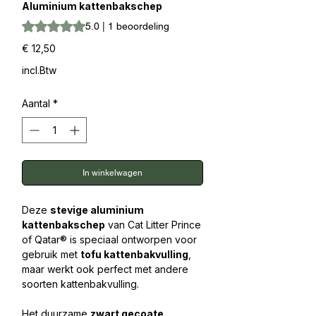
Aluminium kattenbakschep
Waardering is 5.0 op vijf sterren op basis van 1 beoordelin
5.0 | 1 beoordeling
Prijs
€ 12,50
incl.Btw
Aantal
*
In winkelwagen
Deze
stevige aluminium
kattenbakschep
van Cat Litter Prince
of Qatar® is speciaal ontworpen voor
gebruik met
tofu kattenbakvulling
,
maar werkt ook perfect met andere
soorten kattenbakvulling.
Het duurzame
zwart gecoate