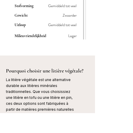
Gemiddeld tot veel
Stofvorming
Zwaarder
Gewicht
Gemiddeld tot veel
Uitloop
Lager
Milieuvriendelijkheid
Pourquoi choisir une litière végétale?
La litière végétale est une alternative
durable aux litières minérales
traditionnelles. Que vous choisissiez
une litière en tofu ou une litière en pin,
ces deux options sont fabriquées à
partir de matières premières naturelles
et offrent de nombreux avantages, tels
qu'une excellente capacité
d'agglomération, une faible production