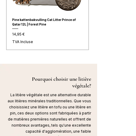
Pine kattenbakvulling Cat Litter Prince of
Litière pour chats au tofu C
Qatar 12L | Forest Pine
Qatar® | Lavande
Prix
Prix
14,95 €
14,76 €
TVA Incluse
TVA Incluse
Pourquoi choisir une litière
végétale?
La litière végétale est une alternative durable
aux litières minérales traditionnelles. Que vous
choisissiez une litière en tofu ou une litière en
pin, ces deux options sont fabriquées à partir
de matières premières naturelles et offrent de
nombreux avantages, tels qu'une excellente
capacité d'agglomération, une faible