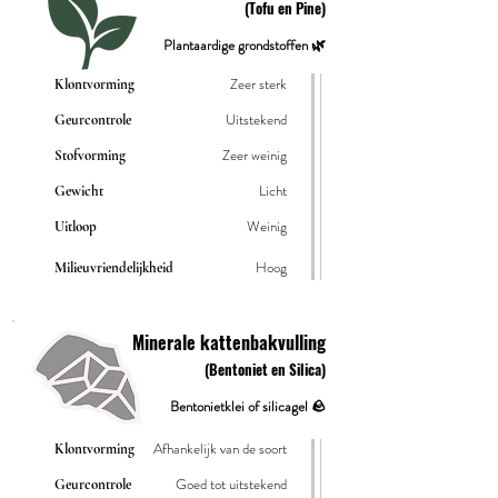
(Tofu en Pine)
Plantaardige grondstoffen 🌿
Zeer sterk
Klontvorming
Uitstekend
Geurcontrole
Zeer weinig
Stofvorming
Licht
Gewicht
Weinig
Uitloop
Hoog
Milieuvriendelijkheid
Minerale kattenbakvulling
(Bentoniet en Silica)
Bentonietklei of silicagel 🪨
Afhankelijk van de soort
Klontvorming
Goed tot uitstekend
Geurcontrole